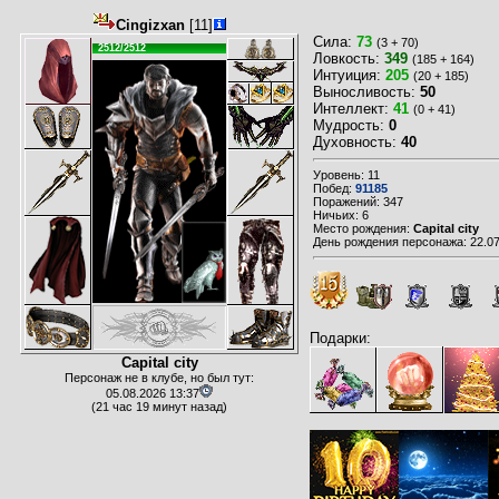
Cingizxan
[11]
Сила:
73
(3 + 70)
2512/2512
Ловкость:
349
(185 + 164)
Интуиция:
205
(20 + 185)
Выносливость:
50
Интеллект:
41
(0 + 41)
Мудрость:
0
Духовность:
40
Уровень: 11
Побед:
91185
Поражений: 347
Ничьих: 6
Место рождения:
Capital city
День рождения персонажа: 22.07
Подарки:
Capital city
Персонаж не в клубе, но был тут:
05.08.2026 13:37
(21 час 19 минут назад)