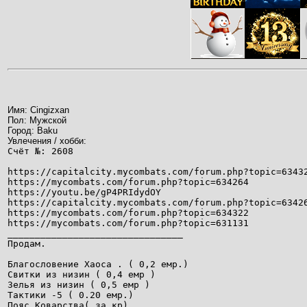
Имя: Cingizxan
Пол: Мужской
Город: Baku
Увлечения / хобби:
Счёт №: 2608
https://capitalcity.mycombats.com/forum.php?topic=6343
https://mycombats.com/forum.php?topic=634264
https://youtu.be/gP4PRIdydOY
https://capitalcity.mycombats.com/forum.php?topic=6342
https://mycombats.com/forum.php?topic=634322
https://mycombats.com/forum.php?topic=631131
________________________________
Продам.
Благословение Хаоса . ( 0,2 емр.)
Свитки из низин ( 0,4 емр )
Зелья из низин ( 0,5 емр )
Тактики -5 ( 0.20 емр.)
Пояс Коварства( за кр)