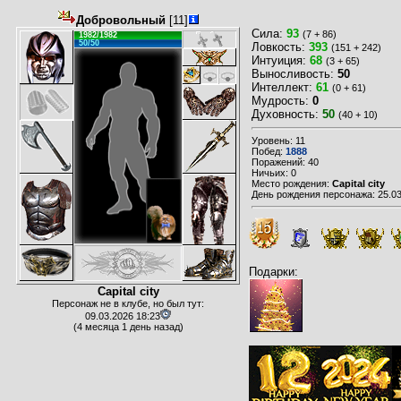
Добровольный
[11]
Сила:
93
(7 + 86)
1982/1982
50/50
Ловкость:
393
(151 + 242)
Интуиция:
68
(3 + 65)
Выносливость:
50
Интеллект:
61
(0 + 61)
Мудрость:
0
Духовность:
50
(40 + 10)
Уровень: 11
Побед:
1888
Поражений: 40
Ничьих: 0
Место рождения:
Capital city
День рождения персонажа: 25.03
Подарки:
Capital city
Персонаж не в клубе, но был тут:
09.03.2026 18:23
(4 месяца 1 день назад)